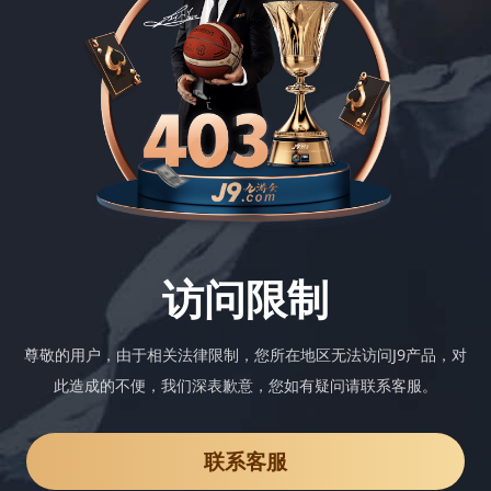
访问限制
尊敬的用户，由于相关法律限制，您所在地区无法访问J9产品，对
此造成的不便，我们深表歉意，您如有疑问请联系客服。
联系客服